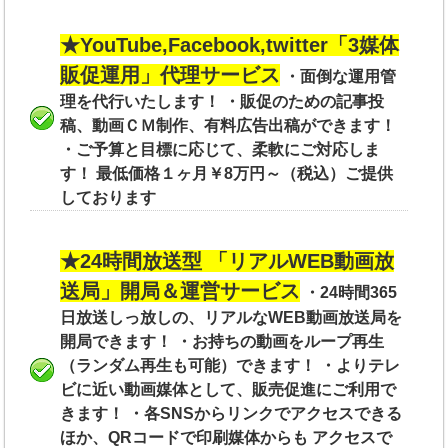
★YouTube,Facebook,twitter「3媒体
販促運用」代理サービス
・面倒な運用管
理を代行いたします！ ・販促のための記事投
稿、動画ＣＭ制作、有料広告出稿ができます！
・ご予算と目標に応じて、柔軟にご対応しま
す！ 最低価格１ヶ月￥8万円～（税込）ご提供
しております
★24時間放送型 「リアルWEB動画放
送局」開局＆
運営サービス
・24時間365
日放送しっ放しの、リアルなWEB動画放送局を
開局できます！ ・お持ちの動画をループ再生
（ランダム再生も可能）できます！ ・よりテレ
ビに近い動画媒体として、販売促進にご利用で
きます！ ・各SNSからリンクでアクセスできる
ほか、QRコードで印刷媒体からも アクセスで