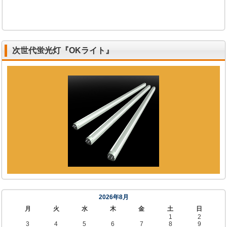
次世代蛍光灯『OKライト』
2026年8月
月
火
水
木
金
土
日
1
2
3
4
5
6
7
8
9